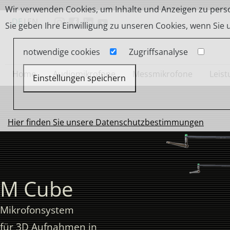
Wir verwenden Cookies, um Inhalte und Anzeigen zu person
DE
|
EN
Sie geben Ihre Einwilligung zu unseren Cookies, wenn Sie
notwendige cookies
Zugriffsanalyse
Home
Audiomikrofone
Messmikrofone
Leis
Einstellungen speichern
Hier finden Sie unsere Datenschutzbestimmungen
M Cube
Mikrofonsystem
für 3D Aufnahmen in